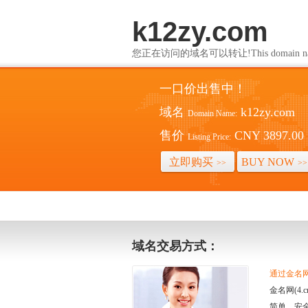
k12zy.com
您正在访问的域名可以转让!This domain name i
一口价出售中！
域名
k12zy.com
Domain Name:
售价
CNY 3897.00
Listing Price:
立即购买
BUY NOW
>>
>>
域名交易方式：
通过金名网(
金名网(4
简单、安