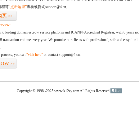
流程可
“点击这里”
查看或咨询support@4.cn。
购买
>>
erview:
orld leading domain escrow service platform and ICANN-Accredited Registrar, with 6 years ri
 transaction volume every year. We promise our clients with professional, safe and easy third-
.
d process, you can
“visit here”
or contact support@4.cn.
NOW
>>
Copyright © 1998 -2025 www.k12zy.com All Rights Reserved
51La