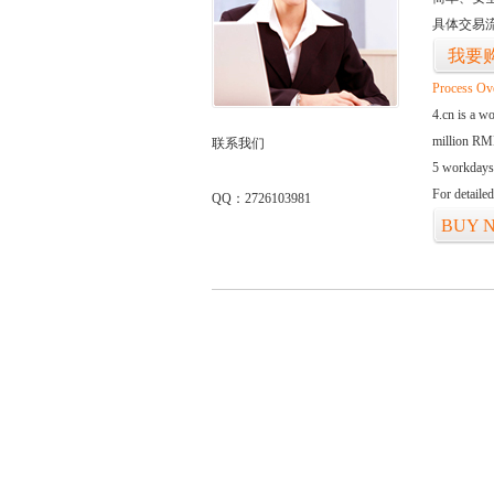
具体交易
我要
Process Ov
4.cn is a w
million RMB
联系我们
5 workdays
For detaile
QQ：2726103981
BUY 